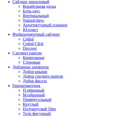
Сайдинг виниловый
Корабельная доска
Блок-хаус
Вертикальный
Natural-брус
Архитектурный планкен
Ю-пласт
Фиброцементный сайдинг
Cedral
Cedral Click
Decover
Сэндвич панели
Кровельные
Стеновые
Доборные элементы
Добор крыши
Добор сэндвич панели
Добор фасада
Евроштакетник
П-образный
М-образный
Прямоугольный
Круглый
Полукруглый Slim
Twin фигурный