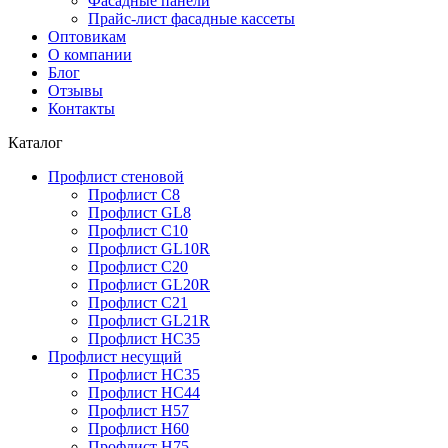
Фасадные панели
Прайс-лист фасадные кассеты
Оптовикам
О компании
Блог
Отзывы
Контакты
Каталог
Профлист стеновой
Профлист С8
Профлист GL8
Профлист С10
Профлист GL10R
Профлист С20
Профлист GL20R
Профлист С21
Профлист GL21R
Профлист НС35
Профлист несущий
Профлист НС35
Профлист НС44
Профлист Н57
Профлист Н60
Профлист Н75