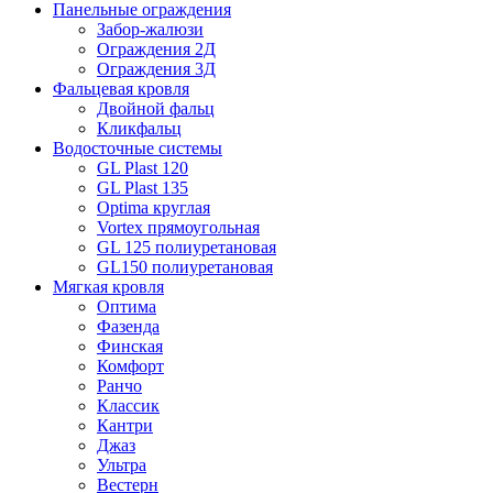
Панельные ограждения
Забор-жалюзи
Ограждения 2Д
Ограждения 3Д
Фальцевая кровля
Двойной фальц
Кликфальц
Водосточные системы
GL Plast 120
GL Plast 135
Optima круглая
Vortex прямоугольная
GL 125 полиуретановая
GL150 полиуретановая
Мягкая кровля
Оптима
Фазенда
Финская
Комфорт
Ранчо
Классик
Кантри
Джаз
Ультра
Вестерн