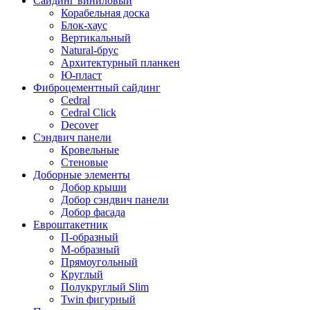
Сайдинг виниловый
Корабельная доска
Блок-хаус
Вертикальный
Natural-брус
Архитектурный планкен
Ю-пласт
Фиброцементный сайдинг
Cedral
Cedral Click
Decover
Сэндвич панели
Кровельные
Стеновые
Доборные элементы
Добор крыши
Добор сэндвич панели
Добор фасада
Евроштакетник
П-образный
М-образный
Прямоугольный
Круглый
Полукруглый Slim
Twin фигурный