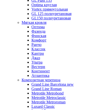
GL Plast 135
Optima круглая
Vortex прямоугольная
GL 125 полиуретановая
GL150 полиуретановая
Мягкая кровля
Оптима
Фазенда
Финская
Комфорт
Ранчо
Классик
Кантри
Джаз
Ультра
Вестерн
Континент
Атлантика
Композитная черепица
Grand Line Barcelona new
Grand Line Roman
Metrotile Metrobond
Metrotile Metroclassic
Metrotile Metroroman
Luxard Classic