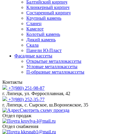
Балтийский кирпич
Клинкерный кирпич
Состаренный кирпич
Крупный камень
Сланец
Камелот
Колотый камень
Дикий камень
Скала
Панели Ю-Пласт
Фасадные кассеты
Открытые металлокассеты
Угловые металлокассеты
П-образные металлокассеты
Контакты
+7(980) 251-98-87
г. Липецк, ул. Ферросплавная, 42
+7(980) 252-35-77
г. Липецк, с. Сырское, ш.Воронежское, 35
Смотреть схему проезда
Отдел продаж
krovlya-l@mail.ru
Отдел снабжения
kkrsnab1@mail.ru