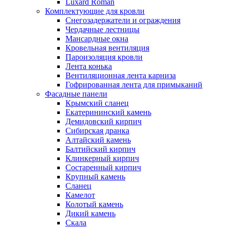
Luxard Roman
Комплектующие для кровли
Снегозадержатели и ограждения
Чердачные лестницы
Мансардные окна
Кровельная вентиляция
Пароизоляция кровли
Лента конька
Вентиляционная лента карниза
Гофрированная лента для примыканий
Фасадные панели
Крымский сланец
Екатерининский камень
Демидовский кирпич
Сибирская дранка
Алтайский камень
Балтийский кирпич
Клинкерный кирпич
Состаренный кирпич
Крупный камень
Сланец
Камелот
Колотый камень
Дикий камень
Скала