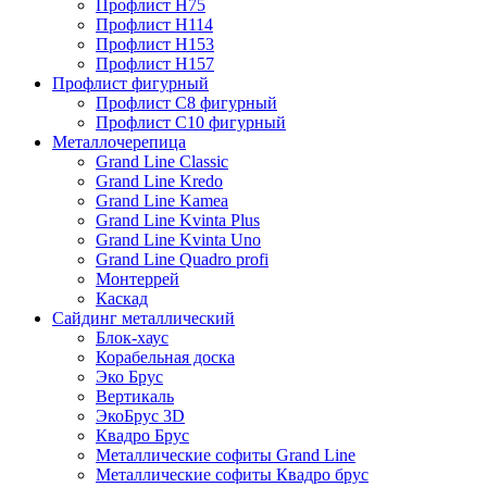
Профлист Н75
Профлист Н114
Профлист Н153
Профлист Н157
Профлист фигурный
Профлист С8 фигурный
Профлист С10 фигурный
Металлочерепица
Grand Line Classic
Grand Line Kredo
Grand Line Kamea
Grand Line Kvinta Plus
Grand Line Kvinta Uno
Grand Line Quadro profi
Монтеррей
Каскад
Сайдинг металлический
Блок-хаус
Корабельная доска
Эко Брус
Вертикаль
ЭкоБрус 3D
Квадро Брус
Металлические софиты Grand Line
Металлические софиты Квадро брус