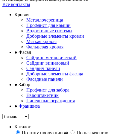
Все контакты
Кровля
Металлочерепица
Профлист для крыши
Водосточные системы
Доборные элементы кровли
Мягкая кровля
Фальцевая кровля
●
Фасад
Сайдинг металлический
Сайдинг виниловый
Сэндвич панели
Доборные элементы фасада
Фасадные панели
●
Забор
Профлист для забора
Евроштакетник
Панельные ограждения
●
Франшиза
Каталог
По типу продукции
⇄
По назначению