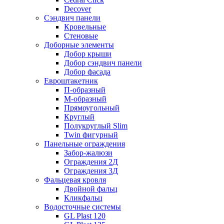
Decover
Сэндвич панели
Кровельные
Стеновые
Доборные элементы
Добор крыши
Добор сэндвич панели
Добор фасада
Евроштакетник
П-образный
М-образный
Прямоугольный
Круглый
Полукруглый Slim
Twin фигурный
Панельные ограждения
Забор-жалюзи
Ограждения 2Д
Ограждения 3Д
Фальцевая кровля
Двойной фальц
Кликфальц
Водосточные системы
GL Plast 120