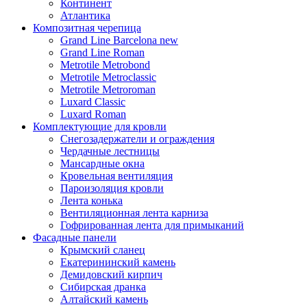
Континент
Атлантика
Композитная черепица
Grand Line Barcelona new
Grand Line Roman
Metrotile Metrobond
Metrotile Metroclassic
Metrotile Metroroman
Luxard Classic
Luxard Roman
Комплектующие для кровли
Снегозадержатели и ограждения
Чердачные лестницы
Мансардные окна
Кровельная вентиляция
Пароизоляция кровли
Лента конька
Вентиляционная лента карниза
Гофрированная лента для примыканий
Фасадные панели
Крымский сланец
Екатерининский камень
Демидовский кирпич
Сибирская дранка
Алтайский камень