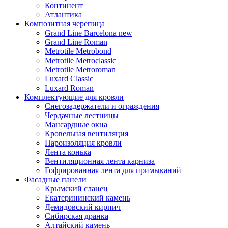
Континент
Атлантика
Композитная черепица
Grand Line Barcelona new
Grand Line Roman
Metrotile Metrobond
Metrotile Metroclassic
Metrotile Metroroman
Luxard Classic
Luxard Roman
Комплектующие для кровли
Снегозадержатели и ограждения
Чердачные лестницы
Мансардные окна
Кровельная вентиляция
Пароизоляция кровли
Лента конька
Вентиляционная лента карниза
Гофрированная лента для примыканий
Фасадные панели
Крымский сланец
Екатерининский камень
Демидовский кирпич
Сибирская дранка
Алтайский камень